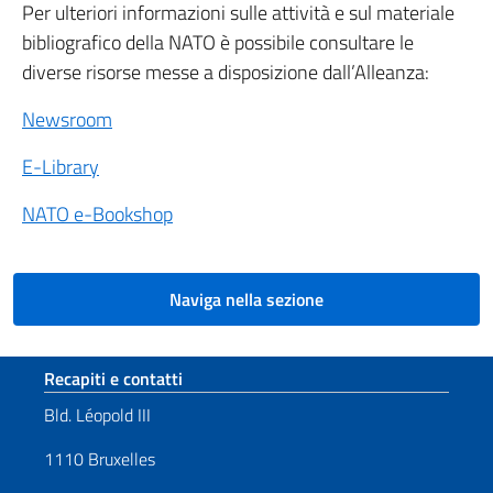
Per ulteriori informazioni sulle attività e sul materiale
bibliografico della NATO è possibile consultare le
diverse risorse messe a disposizione dall’Alleanza:
Newsroom
E-Library
NATO e-Bookshop
Naviga nella sezione
Sezione footer
Recapiti e contatti
Bld. Léopold III
1110 Bruxelles