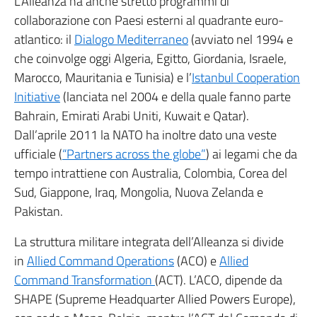
L’Alleanza ha anche stretto programmi di
collaborazione con Paesi esterni al quadrante euro-
atlantico: il
Dialogo Mediterraneo
(avviato nel 1994 e
che coinvolge oggi Algeria, Egitto, Giordania, Israele,
Marocco, Mauritania e Tunisia) e l’
Istanbul Cooperation
Initiative
(lanciata nel 2004 e della quale fanno parte
Bahrain, Emirati Arabi Uniti, Kuwait e Qatar).
Dall’aprile 2011 la NATO ha inoltre dato una veste
ufficiale (
“Partners across the globe”
) ai legami che da
tempo intrattiene con Australia, Colombia, Corea del
Sud, Giappone, Iraq, Mongolia, Nuova Zelanda e
Pakistan.
La struttura militare integrata dell’Alleanza si divide
in
Allied Command Operations
(ACO) e
Allied
Command Transformation
(ACT). L’ACO, dipende da
SHAPE (Supreme Headquarter Allied Powers Europe),