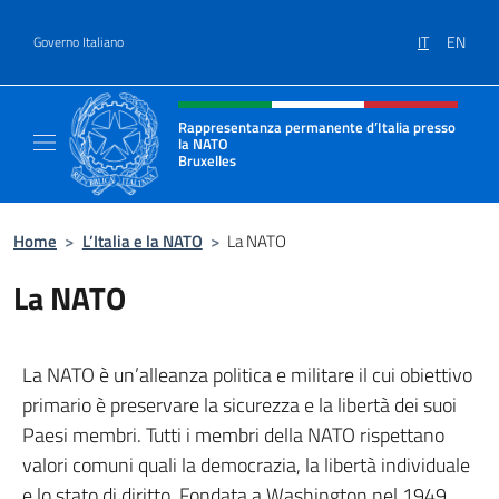
Salta al contenuto
IT
EN
Governo Italiano
Intestazione sito, social e menù
Rappresentanza permanente d’Italia presso
la NATO
Bruxelles
Il sito ufficiale della Rappresentanza perma
Home
>
L’Italia e la NATO
>
La NATO
La NATO
La NATO è un’alleanza politica e militare il cui obiettivo
primario è preservare la sicurezza e la libertà dei suoi
Paesi membri. Tutti i membri della NATO rispettano
valori comuni quali la democrazia, la libertà individuale
e lo stato di diritto. Fondata a Washington nel 1949,