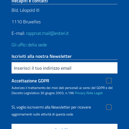
Sezione footer
Recapiti e contatti
Bld. Léopold III
1110 Bruxelles
E-mail:
rappnat.mail@esteri.it
Gli uffici della sede
Iscriviti alla nostra Newsletter
Inserisci la tua email
Accettazione GDPR
Autorizzo il trattamento dei miei dati personali ai sensi del GDPR e del
Decreto Legislativo 30 giugno 2003, n.196
Privacy
Note Legali
Sì, voglio iscrivermi alla Newsletter per ricevere
aggiornamenti sulle attività di questa sede