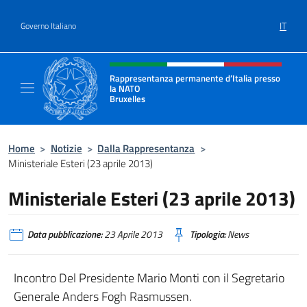
Salta al contenuto
IT
Governo Italiano
Intestazione sito, social e menù
Rappresentanza permanente d’Italia presso
la NATO
Bruxelles
Il sito ufficiale della Rappresentanza perma
Home
>
Notizie
>
Dalla Rappresentanza
>
Ministeriale Esteri (23 aprile 2013)
Ministeriale Esteri (23 aprile 2013)
Data pubblicazione:
23 Aprile 2013
Tipologia:
News
Incontro Del Presidente Mario Monti con il Segretario
Generale Anders Fogh Rasmussen.