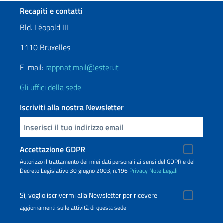
Sezione footer
Recapiti e contatti
Bld. Léopold III
1110 Bruxelles
E-mail:
rappnat.mail@esteri.it
Gli uffici della sede
Iscriviti alla nostra Newsletter
Inserisci la tua email
Accettazione GDPR
Autorizzo il trattamento dei miei dati personali ai sensi del GDPR e del
Decreto Legislativo 30 giugno 2003, n.196
Privacy
Note Legali
Sì, voglio iscrivermi alla Newsletter per ricevere
aggiornamenti sulle attività di questa sede