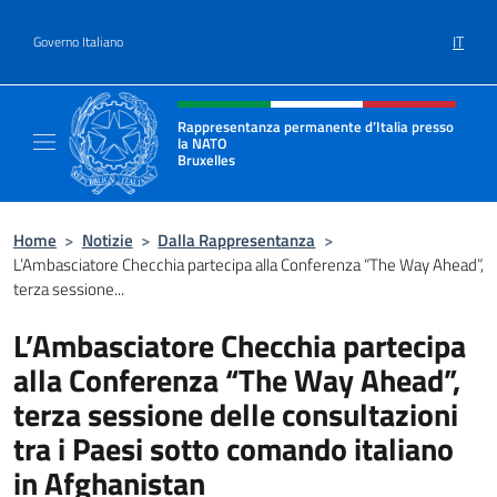
Salta al contenuto
IT
Governo Italiano
Intestazione sito, social e menù
Rappresentanza permanente d’Italia presso
la NATO
Bruxelles
Il sito ufficiale della Rappresentanza perma
Home
>
Notizie
>
Dalla Rappresentanza
>
L’Ambasciatore Checchia partecipa alla Conferenza “The Way Ahead”,
terza sessione...
L’Ambasciatore Checchia partecipa
alla Conferenza “The Way Ahead”,
terza sessione delle consultazioni
tra i Paesi sotto comando italiano
in Afghanistan