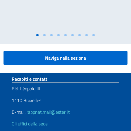
Naviga nella sezione
Sezione footer
Recapiti e contatti
Bld. Léopold III
1110 Bruxelles
E-mail:
rappnat.mail@esteri.it
Gli uffici della sede