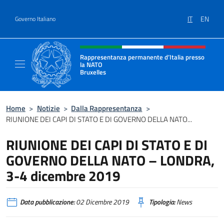
Salta al contenuto
IT
EN
Governo Italiano
Intestazione sito, social e menù
Rappresentanza permanente d’Italia presso
la NATO
Bruxelles
Il sito ufficiale della Rappresentanza perma
Home
>
Notizie
>
Dalla Rappresentanza
>
RIUNIONE DEI CAPI DI STATO E DI GOVERNO DELLA NATO...
RIUNIONE DEI CAPI DI STATO E DI
GOVERNO DELLA NATO – LONDRA,
3-4 dicembre 2019
Data pubblicazione:
02 Dicembre 2019
Tipologia:
News